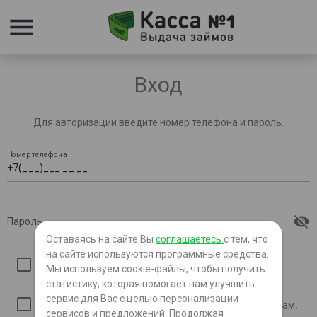
menu
Вход
Для авторизации введите номер телефона и пароль.
Номер телефона
visibility_off
Пароль
Оставаясь на сайте Вы
соглашаетесь
с тем, что
на сайте используются программные средства.
*
Даю
cогласие на обработку персональных
Мы используем cookie-файлы, чтобы получить
статистику, которая помогает нам улучшить
данных
.
сервис для Вас с целью персонализации
*
Даю согласие на передачу ПДн третьим лицам.
сервисов и предложений. Продолжая