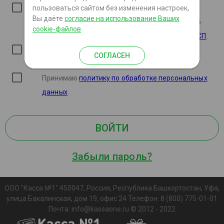
пользоваться сайтом без изменения настроек,
*
Соглашаюсь на подписание документов
Вы даёте
согласие на использование Ваших
аналогом собственноручной подписи согласно
cookie-файлов
положениям
соглашения об использовании АСП
.
*
Ознакомлен с
Правилами выдачи займов
и
СОГЛАСЕН
Тарифами
.
Принимаю
политику по обработке персональных
данных
.
ВОЙТИ
Забыли пароль?
ООО "Касса №1" 450047, Россия, Республика Башкортостан, Уфа,
улица Бакалинская, дом 19, офис 24 Телефон: 8 (800) 775-01-01
Почта: info@kassaone.ru © 2012 - 2022